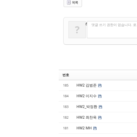
목록
✔
댓글 쓰기
댓글 쓰기 권한이 없습니다. 
?
번호
HW2 김범준
185
HW2 이지수
184
HW2_박정환
183
HW2 최찬욱
182
HW2 MH
181