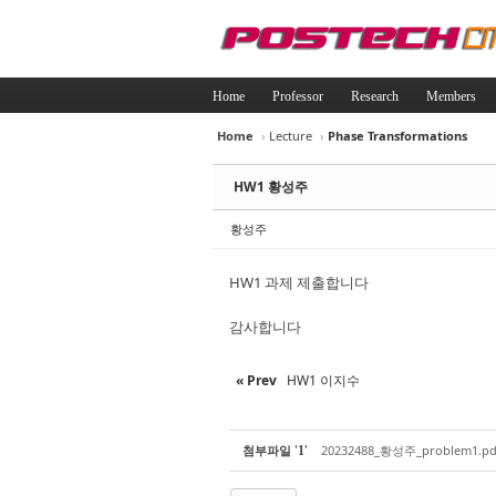
Home
Professor
Research
Members
Home
›
Lecture
›
Phase Transformations
Sketchbook5, 
Sketchbook5, 
HW1 황성주
황성주
HW1 과제 제출합니다
Sketchbook5, 
Sketchbook5, 
감사합니다
« Prev
HW1 이지수
'
'
첨부파일
20232488_황성주_problem1.pd
1