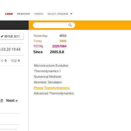
뷰어로 보기
Yesterday
4659
✔
Today
1805
TOTAL
22257084
.03.20 19:44
Since
2005.9.8
 수
0
댓글
0
Microstructure Evolution
Thermodynamics I
Numerical Methods
Atomistic Simulation
Phase Transformations
Advanced Thermodynamics
창훈
Next »