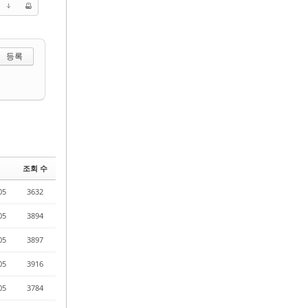
 선택하기
조회 수
05
3632
05
3894
05
3897
05
3916
05
3784