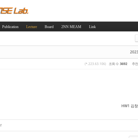
Skip to content
Publication
Lecture
Board
2NN MEAM
Link
스케치북5
스케치북5
2023
조회 수
3692
추천
(*.223.63.106)
스케치북5
스케치북5
HW1 김
f