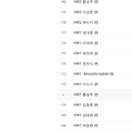
HW2 황성주
180
HW2 이상준
179
HW2 채민지
178
HW1 정대훈
177
HW1 이마태
176
HW1 최찬욱
175
HW1 최찬식
174
HW1- Mostafa Habibi
173
HW1 이지수
172
HW1 황성주
»
HW1 김창훈
170
HW1 김태영
169
HW1 박정환
168