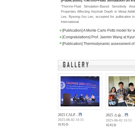
[Publication] Thermo-Fluid Simulation on 
'Thermo-Fluid Simulation-Based Sensitivity An
Properties Affecting Keyhole Depth in Metal Addi
Lee, Byeong-Joo Lee, accepted for pulbication in
International.
[Publication] A Monte Carlo Potts model for so
[Congratulations] Prof. Jaemin Wang at Kyu
[Publication] Thermodynamic assessment of
2025 CALP...
2025 스승...
2025-06-02
10:55
2025-06-02
10:53
이지수
이지수