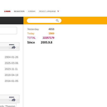
Yesterday
4659
Today
1900
TOTAL
22257179
Since
2005.9.8
2004-01-26
2025-03-06
2023-11-11
2018-04-19
2016-01-05
Adv. Thermo