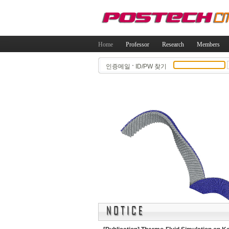
Home
Professor
Research
Members
인증메일
ID/PW 찾기