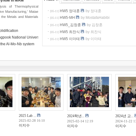
Keyhole in MAM
alysis of Thermophysical
HW5 정대훈
by 정대훈
[05-11]
tive Manufacturing,' Matae
 the Metals and Materials
HW5-MH
by MostafaHabibi
[05-11]
HW5_김창훈
by 김창훈
[05-11]
lidification
HW5 최찬식
by 최찬식
[05-11]
ngpook National University
HW5 이마태
by 이마태
[05-11]
 the Al-Mo-Nb system
2025 Lab ...
2024학년...
2024년 교...
2025-02-28
16:10
2025-02-14
12:19
2024-11-22
1
이지수
이지수
이지수