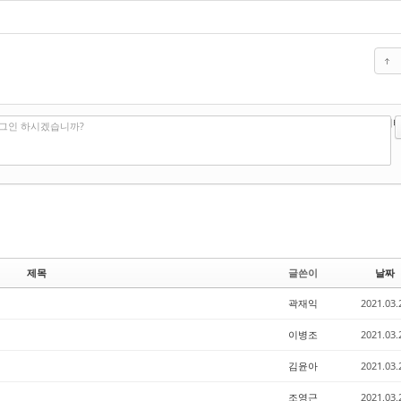
?
에디터
로그인 하시겠습니까?
제목
글쓴이
날짜
곽재익
2021.03.
이병조
2021.03.
김윤아
2021.03.
조영근
2021.03.