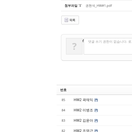
'
'
첨부파일
권현석_HW#1.pdf
1
목록
✔
댓글 쓰기
댓글 쓰기 권한이 없습니다. 
?
번호
HW2 곽재익
85
HW2 이병조
84
HW2 김윤아
83
HW2 조영근
82