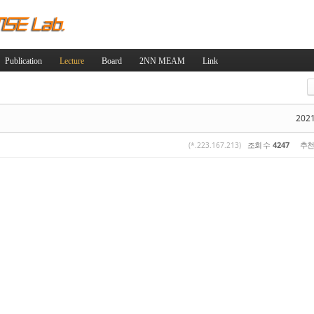
Skip to content
Publication
Lecture
Board
2NN MEAM
Link
스케치북5
스케치북5
2021
조회 수
4247
추천
(*.223.167.213)
스케치북5
스케치북5