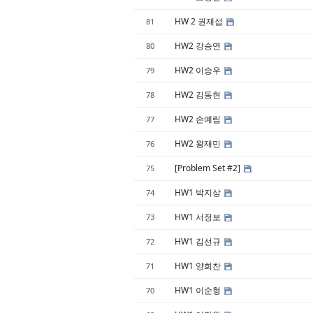
HW 2 권재섭
81
HW2 강승연
80
HW2 이승우
79
HW2 김동현
78
HW2 손예림
77
HW2 왕재민
76
[Problem Set #2]
75
HW1 박지상
74
HW1 서정보
73
HW1 김선규
72
HW1 양희찬
71
HW1 이순형
70