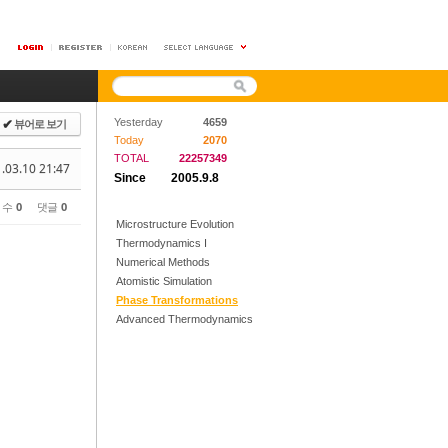
뷰어로 보기
Yesterday
4659
✔
Today
2070
TOTAL
22257349
.03.10 21:47
Since
2005.9.8
 수
0
댓글
0
Microstructure Evolution
Thermodynamics I
Numerical Methods
Atomistic Simulation
Phase Transformations
Advanced Thermodynamics