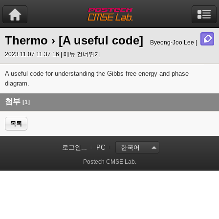
Thermo
› [A useful code]
Byeong-Joo Lee |
2023.11.07 11:37:16 |
메뉴 건너뛰기
A useful code for understanding the Gibbs free energy and phase
diagram.
첨부
[1]
목록
로그인...
PC
한국어
Postech CMSE Lab.