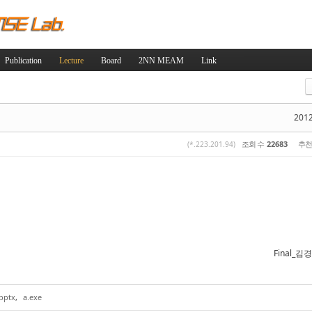
Skip to content
Publication
Lecture
Board
2NN MEAM
Link
스케치북5
스케치북5
2012
조회 수
22683
추천
(*.223.201.94)
스케치북5
스케치북5
Final_김
pptx
,
a.exe