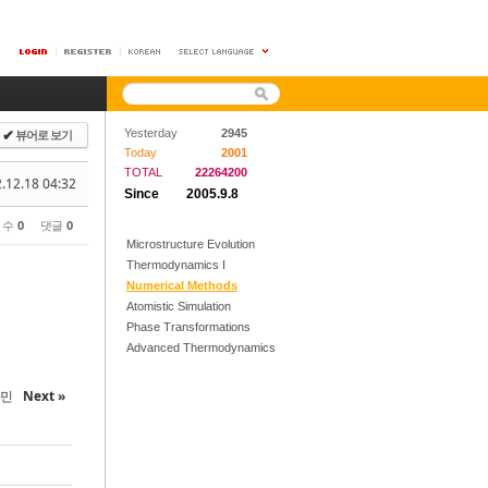
뷰어로 보기
Yesterday
2945
✔
Today
2001
TOTAL
22264200
.12.18 04:32
Since
2005.9.8
 수
0
댓글
0
Microstructure Evolution
Thermodynamics I
Numerical Methods
Atomistic Simulation
Phase Transformations
Advanced Thermodynamics
경민
Next »