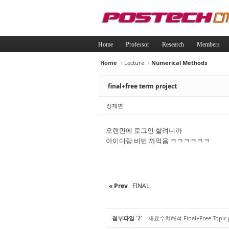
Home
Professor
Research
Members
Home
›
Lecture
›
Numerical Methods
Sketchbook5, 
Sketchbook5, 
final+free term project
정재면
오랜만에 로그인 할려니까
아이디랑 비번 까먹음 ㅋㅋㅋㅋㅋㅋ
Sketchbook5, 
Sketchbook5, 
« Prev
FINAL
'
'
첨부파일
재료수치해석 Final+Free Topic.
2