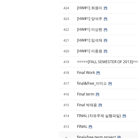
[HW#1] 최원미
424
[HW#1] 양석주
423
[HW#1] 이상현
422
[HW#1] 임석재
421
[HW#1] 이종원
420
=====[FALL SEMESTER OF 2013]=
419
Final Work
418
final&free_이미소
417
Final term
416
Final 박재용
415
FINAL (자유주제 실행파일)
414
FINAL
413
final+free term project
»