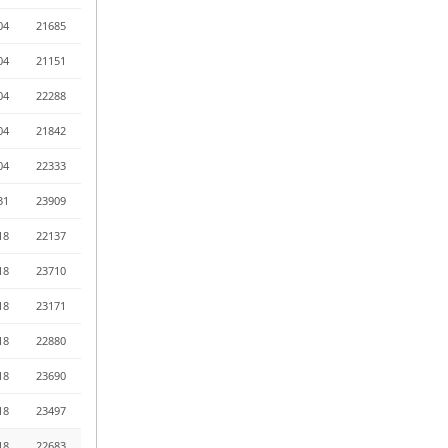
04
21685
04
21151
04
22288
04
21842
04
22333
31
23909
18
22137
18
23710
18
23171
18
22880
18
23690
18
23497
18
22683