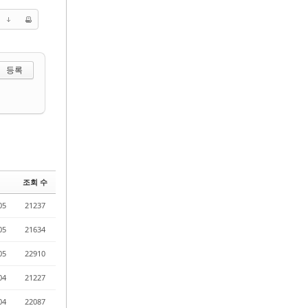
 선택하기
조회 수
05
21237
05
21634
05
22910
04
21227
04
22087