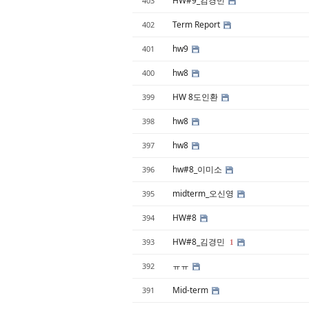
HW#9_김경민
403
Term Report
402
hw9
401
hw8
400
HW 8도인환
399
hw8
398
hw8
397
hw#8_이미소
396
midterm_오신영
395
HW#8
394
HW#8_김경민
393
1
ㅠㅠ
392
Mid-term
391