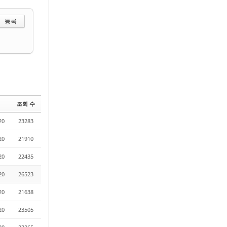
 선택하기
조회 수
20
23283
20
21910
20
22435
20
26523
20
21638
20
23505