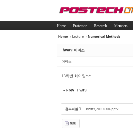
Home
Professor
Research
Members
Home
›
Lecture
›
Numerical Methods
Sketchbook5, 
Sketchbook5, 
hw#9_이미소
이미소
13학번 화이팅^.^
Sketchbook5, 
Sketchbook5, 
« Prev
Hw#8
'
'
첨부파일
hw#9_20100304.pptx
1
목록