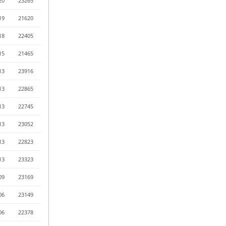
20
23265
19
21620
18
22405
15
21465
13
23916
13
22865
13
22745
13
23052
13
22823
13
23323
09
23169
06
23149
06
22378