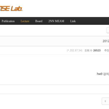
Skip to content
Publication
Lecture
Board
2NN MEAM
Link
스케치북5
스케치북5
2012
조회 수
26523
추천
(*.202.87.54)
스케치북5
스케치북5
hw9 강