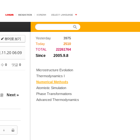
뷰어로 보기
Yesterday
3975
✔
Today
2510
TOTAL
22261764
.11.20 06:09
Since
2005.9.8
 수
0
댓글
0
Microstructure Evolution
Thermodynamics I
Numerical Methods
Atomistic Simulation
Phase Transformations
지윤
Next »
Advanced Thermodynamics