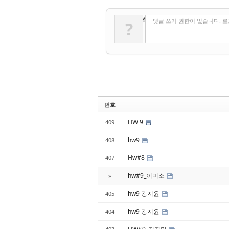
✔
댓글 쓰기
댓글 쓰기 권한이 없습니다. 
?
번호
HW 9
409
hw9
408
Hw#8
407
hw#9_이미소
»
hw9 강지윤
405
hw9 강지윤
404