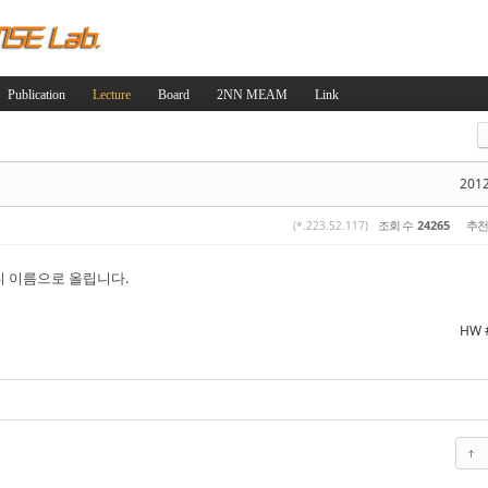
Skip to content
Publication
Lecture
Board
2NN MEAM
Link
스케치북5
스케치북5
2012
조회 수
24265
추천
(*.223.52.117)
 이름으로 올립니다.
스케치북5
스케치북5
HW 