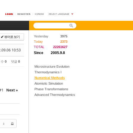
뷰어로 보기
Yesterday
3975
✔
Today
2373
TOTAL
22261627
.09.06 10:53
Since
2005.9.8
 수
0
댓글
0
Microstructure Evolution
Thermodynamics I
Numerical Methods
Atomistic Simulation
Phase Transformations
#1
Next »
Advanced Thermodynamics