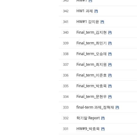
HW#1
343
HW1 과제
342
HW#1 강지윤
341
Final_term_김지현
340
Final_term_최민기
339
Final_term_오승재
338
Final_term_최지원
337
Final_term_이준호
336
Final_term_박효욱
335
Final_term_문현우
334
final-term 과제_정혁재
333
학기말 Report
332
HW#9_박효욱
331