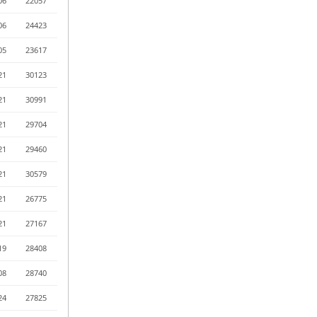
06
22057
06
24423
05
23617
21
30123
21
30991
21
29704
21
29460
21
30579
21
26775
21
27167
19
28408
08
28740
24
27825