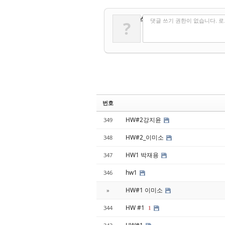
✔
댓글 쓰기
댓글 쓰기 권한이 없습니다. 
?
번호
HW#2강지윤
349
HW#2_이미소
348
HW1 박재용
347
hw1
346
HW#1 이미소
»
HW #1
344
1