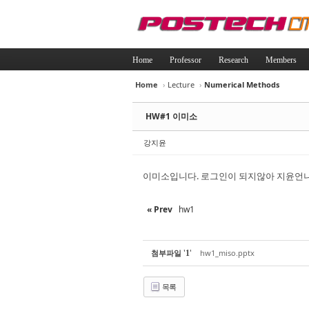
Home
Professor
Research
Members
Home
›
Lecture
›
Numerical Methods
Sketchbook5, 
Sketchbook5, 
HW#1 이미소
강지윤
이미소입니다. 로그인이 되지않아 지윤언니
Sketchbook5, 
Sketchbook5, 
« Prev
hw1
'
'
첨부파일
hw1_miso.pptx
1
목록