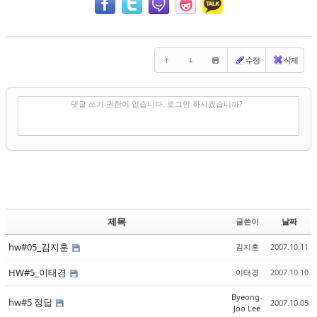
수정
삭제
✔
댓글 쓰기
댓글 쓰기 권한이 없습니다. 로그인 하시겠습니까?
제목
글쓴이
날짜
hw#05_김지훈
김지훈
2007.10.11
HW#5_이태경
이태경
2007.10.10
Byeong-
hw#5 정답
2007.10.05
Joo Lee