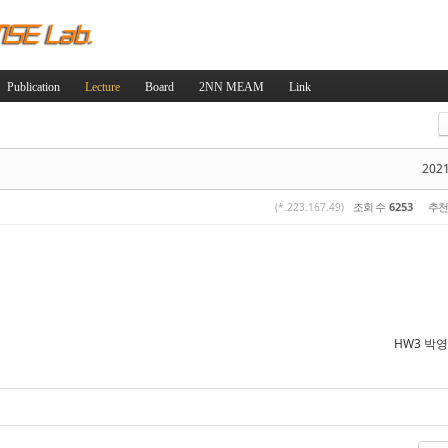
Skip to content
Publication
Lecture
Board
2NN MEAM
Link
스케치북5
스케치북5
2021
조회 수
6253
추천
(*.223.167.49)
스케치북5
스케치북5
HW3 박