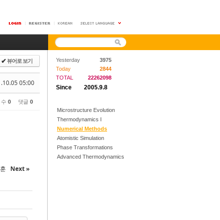
뷰어로 보기
Yesterday
3975
✔
Today
2844
TOTAL
22262098
.10.05 05:00
Since
2005.9.8
 수
0
댓글
0
Microstructure Evolution
Thermodynamics I
Numerical Methods
Atomistic Simulation
Phase Transformations
Advanced Thermodynamics
영훈
Next »