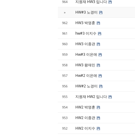
지원재 HW3 입니다
964
HW#3 노경미
»
HW3 박영훈
962
hw#3 이지수
961
HW3 이종관
960
Hw#3 이은애
959
HW3 왕재민
958
Hw#2 이은애
957
HW#2 노경미
956
지원재 HW2 입니다
955
HW2 박영훈
954
HW2 이종관
953
HW2 이지수
952