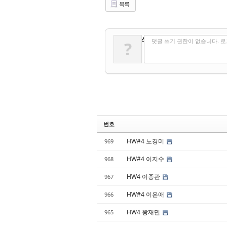
목록
✔
댓글 쓰기
댓글 쓰기 권한이 없습니다. 
?
번호
HW#4 노경미
969
HW#4 이지수
968
HW4 이종관
967
HW#4 이은애
966
HW4 왕재민
965