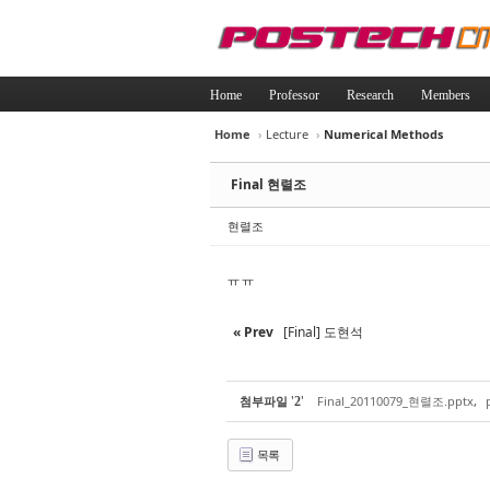
Home
Professor
Research
Members
Home
›
Lecture
›
Numerical Methods
Sketchbook5, 
Sketchbook5, 
Final 현렬조
현렬조
ㅠㅠ
Sketchbook5, 
Sketchbook5, 
« Prev
[Final] 도현석
'
'
첨부파일
Final_20110079_현렬조.pptx
,
2
목록