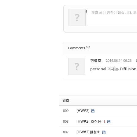
✔
댓글 쓰기
댓글 쓰기 권한이 없습니다. 
?
'1'
Comments
현렬조
2016.06.14 06:26
?
personal 과제는 Diffusio
번호
[HW#2]
809
[HW#2] 조장웅
808
1
[HW#2]한철희
807