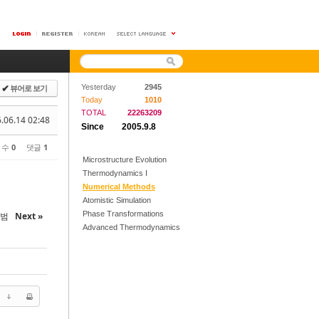
뷰어로 보기
Yesterday
2945
✔
Today
1010
TOTAL
22263209
.06.14 02:48
Since
2005.9.8
 수
0
댓글
1
Microstructure Evolution
Thermodynamics I
Numerical Methods
Atomistic Simulation
Phase Transformations
송수범
Next »
Advanced Thermodynamics