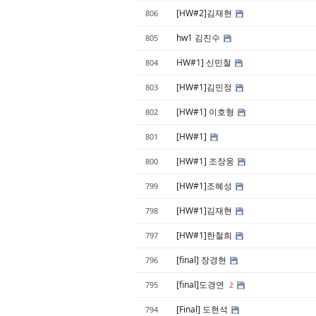
[HW#2]김재현
806
hw1 김진수
805
HW#1] 신민철
804
[HW#1]김민정
803
[HW#1] 이호형
802
[HW#1]
801
[HW#1] 조장웅
800
[HW#1]조혜성
799
[HW#1]김재현
798
[HW#1]한철희
797
[final] 장경현
796
[final]도경연
795
2
[Final] 도현석
794