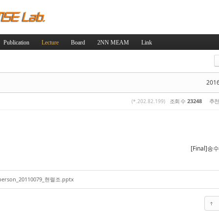
Skip to content
Publication
Lecture
Board
2NN MEAM
Link
스케치북5
스케치북5
2016
조회 수
23248
추천
(*.202.82.199)
스케치북5
스케치북5
[Final]
person_20110079_현렬조.pptx