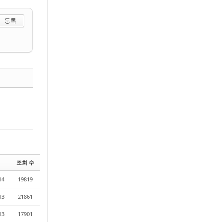
 선택하기
댓글
조회 수
14
19819
13
21861
13
17901