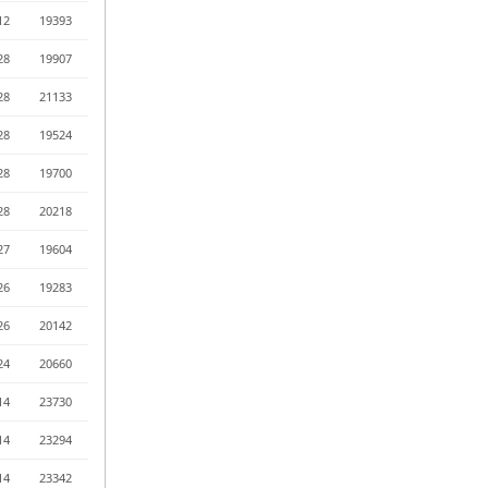
12
19393
28
19907
28
21133
28
19524
28
19700
28
20218
27
19604
26
19283
26
20142
24
20660
14
23730
14
23294
14
23342