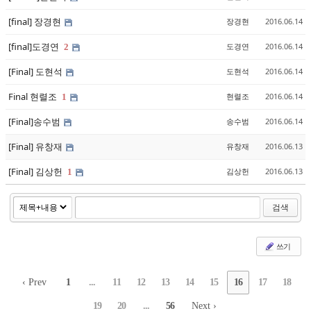
[final] 장경현
장경현
2016.06.14
[final]도경연
도경연
2016.06.14
2
[Final] 도현석
도현석
2016.06.14
Final 현렬조
현렬조
2016.06.14
1
[Final]송수범
송수범
2016.06.14
[Final] 유창재
유창재
2016.06.13
[Final] 김상헌
김상헌
2016.06.13
1
검색
쓰기
‹ Prev
1
...
11
12
13
14
15
16
17
18
19
20
...
56
Next ›