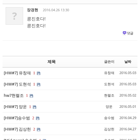
장경현
2016.04.26 13:30
?
콩진호다!
콩진호다!
댓글
제목
글쓴이
날짜
[HW#7] 유창재
유창재
2016.05.03
1
[HW#7] 도현석
도현석
2016.05.03
1
hw7현렬조
현렬조
2016.05.02
1
[HW#7] 양운
양운
2016.05.01
1
[HW#7]송수범
송수범
2016.04.29
2
[HW#7] 김상헌
김상헌
2016.04.27
2