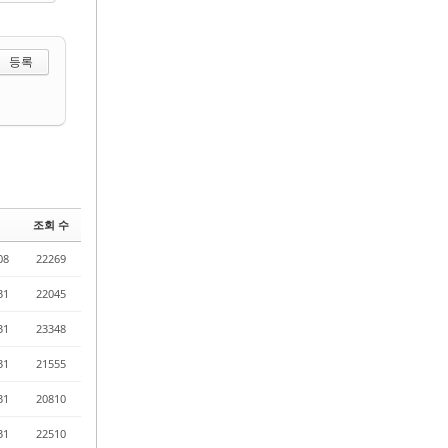
 선택하기
조회 수
08
22269
31
22045
31
23348
31
21555
31
20810
31
22510