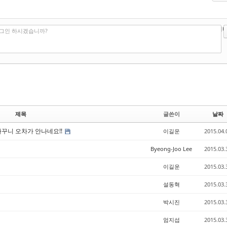
?
에디터
로그인 하시겠습니까?
제목
글쓴이
날짜
로 바꾸니 오차가 안나네요!!
이길운
2015.04.
Byeong-Joo Lee
2015.03.
이길운
2015.03.
설동혁
2015.03.
박시진
2015.03.
엄지섭
2015.03.