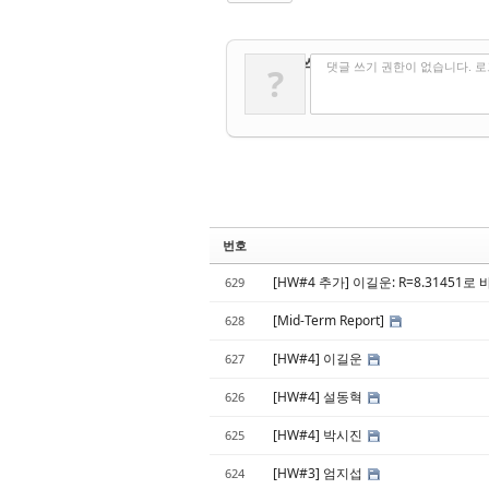
✔
댓글 쓰기
댓글 쓰기 권한이 없습니다. 
?
번호
[HW#4 추가] 이길운: R=8.31451
629
[Mid-Term Report]
628
[HW#4] 이길운
627
[HW#4] 설동혁
626
[HW#4] 박시진
625
[HW#3] 엄지섭
624