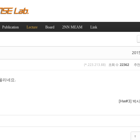
Skip to content
Publication
Lecture
Board
2NN MEAM
Link
스케치북5
스케치북5
2015
조회 수
22362
추천
(*.223.213.88)
올리네요.
스케치북5
스케치북5
[Hw#3] 박