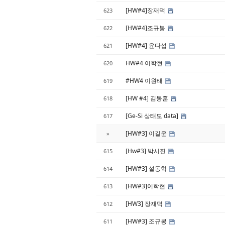
[HW#4]장재덕
623
[HW#4]조규봉
622
[HW#4] 윤다섭
621
HW#4 이학현
620
#HW4 이원태
619
[HW #4] 김동훈
618
[Ge-Si 상태도 data]
617
[HW#3] 이길운
»
[Hw#3] 박시진
615
[HW#3] 설동혁
614
[HW#3]이학현
613
[HW3] 장재덕
612
[HW#3] 조규봉
611