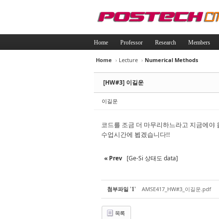
Home
Professor
Research
Members
Home
›
Lecture
›
Numerical Methods
Sketchbook5, 
Sketchbook5, 
[HW#3] 이길운
이길운
코드를 조금 더 마무리하느라고 지금에야 
수업시간에 뵙겠습니다!!
Sketchbook5, 
Sketchbook5, 
« Prev
[Ge-Si 상태도 data]
'
'
첨부파일
AMSE417_HW#3_이길운.pdf
1
목록