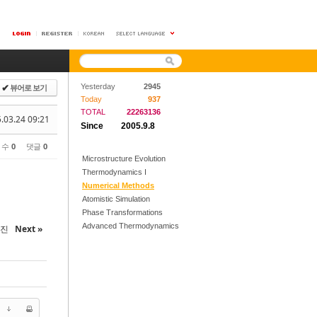
뷰어로 보기
Yesterday
2945
✔
Today
937
TOTAL
22263136
.03.24 09:21
Since
2005.9.8
 수
0
댓글
0
Microstructure Evolution
Thermodynamics I
Numerical Methods
Atomistic Simulation
Phase Transformations
Advanced Thermodynamics
시진
Next »