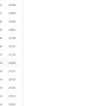
31
26264
31
25800
30
24260
30
23802
30
22769
30
22181
25
21752
24
22362
24
21531
24
20732
24
25182
24
23512
24
22453