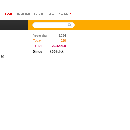
Yesterday
2034
Today
226
TOTAL
22264459
Since
2005.9.8
요.