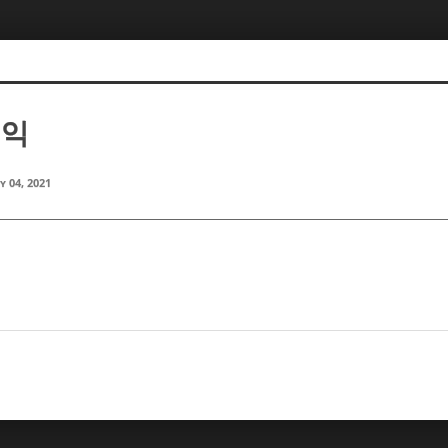
재익
y 04, 2021