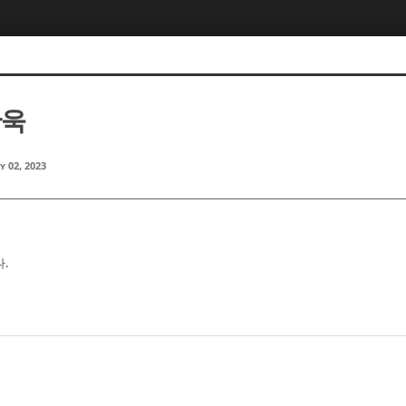
찬욱
y 02, 2023
.