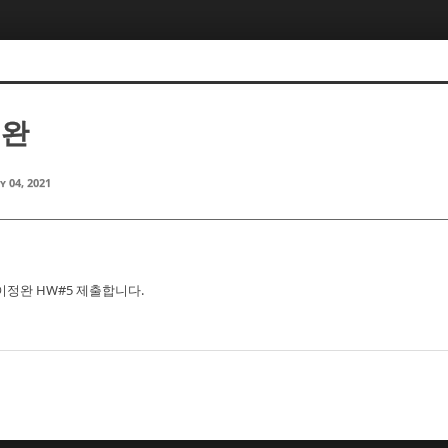
정완
y 04, 2021
 이정완 HW#5 제출합니다.