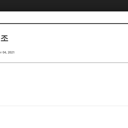
병조
y 04, 2021