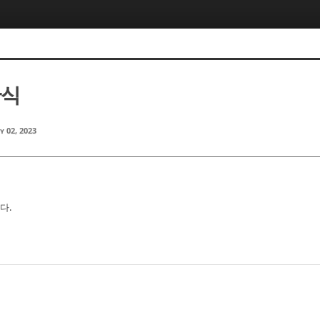
찬식
y 02, 2023
다.