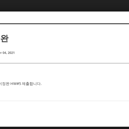
정완
y 04, 2021
 이정완 HW#5 제출합니다.