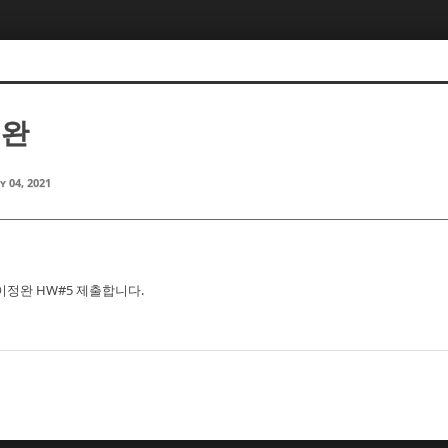
정완
y 04, 2021
 이정완 HW#5 제출합니다.