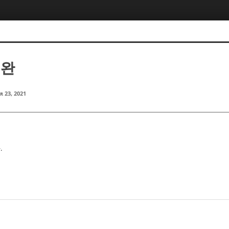
정완
r 23, 2021
.