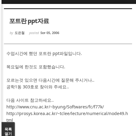
Sketchbook5, 스케치북5
Sketchbook5, 스케치북5
포트란 ppt자료
by
도은철
posted
Sep 05, 2006
수업시간에 했던 포트란 ppt파일입니다.
Sketchbook5, 스케치북5
Sketchbook5, 스케치북5
목요일에 한것도 포함했습니다.
모르는것 있으면 다음시간에 질문해 주시거나..
공학1동 303호로 찾아와 주세요..
다음 사이트 참고하세요..
http://www.cnu.ac.kr/~byung/Softwares/fc/f77k/
http://prosys.korea.ac.kr/~tclee/lecture/numerical/node49.h
tml
목록
열기