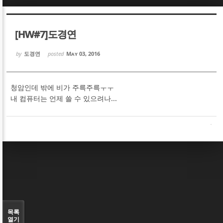
Sketchbook5, 스케치북5
Sketchbook5, 스케치북5
[HW#7]도경연
by
도경연
posted
May 03, 2016
청암인데 밖에 비가 주륵주륵ㅜㅜ
Sketchbook5, 스케치북5
Sketchbook5, 스케치북5
내 컴퓨터는 언제 쓸 수 있으려나...
목록
열기