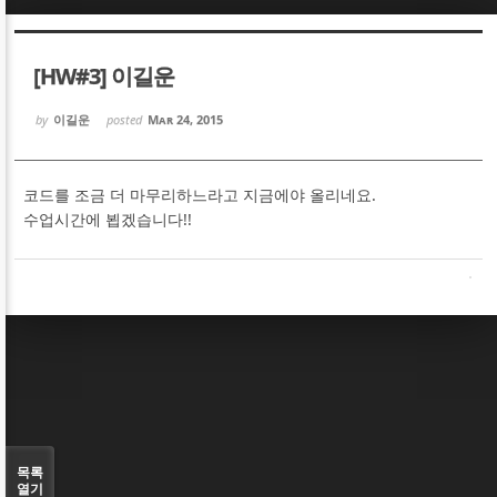
Sketchbook5, 스케치북5
Sketchbook5, 스케치북5
[HW#3] 이길운
by
이길운
posted
Mar 24, 2015
코드를 조금 더 마무리하느라고 지금에야 올리네요.
Sketchbook5, 스케치북5
Sketchbook5, 스케치북5
수업시간에 뵙겠습니다!!
목록
열기