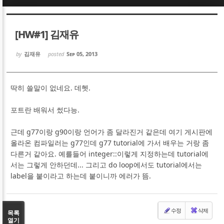
Sketchbook5, 스케치북5
Sketchbook5, 스케치북5
[HW#1] 김재유
by
김재유
posted
Sep 05, 2013
딱히 쓸말이 없네요. 데헷.
Sketchbook5, 스케치북5
Sketchbook5, 스케치북5
포트란 배워서 썼다능.
근데 g77이랑 g90이랑 언어가 좀 달라진거 같은데 여기 게시판에
올라온 컴파일러는 g77인데 g77 tutorial에 가서 배우는 거랑 좀
다른거 같아요. 예를들어 integer::이렇게 지정하는데 tutorial에
서는 그렇게 안하던데... 그리고 do loop에서도 tutorial에서는
label을 붙이라고 하는데 붙이니까 에러가 뜸.
수정
삭제
목록
열기