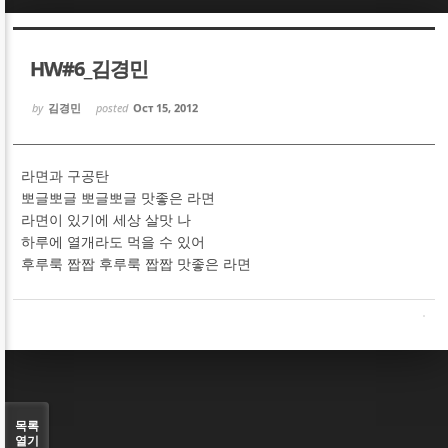
Sketchbook5, 스케치북5
Sketchbook5, 스케치북5
HW#6_김경민
by
김경민
posted
Oct 15, 2012
라면과 구공탄
Sketchbook5, 스케치북5
Sketchbook5, 스케치북5
뽀글뽀글 뽀글뽀글 맛좋은 라면
라면이 있기에 세상 살맛 나
하루에 열개라도 먹을 수 있어
후루룩 짭짭 후루룩 짭짭 맛좋은 라면
목록
열기