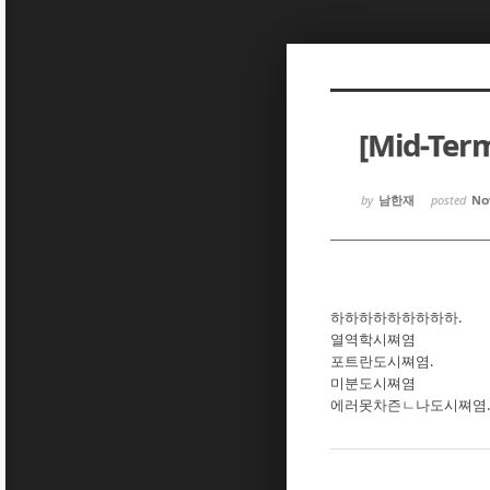
Sketchbook5, 스케치북5
Sketchbook5, 스케치북5
[Mid-Te
Sketchbook5, 스케치북5
Sketchbook5, 스케치북5
by
남한재
posted
Nov
하하하하하하하하하.
열역학시쪄염
포트란도시쪄염.
미분도시쪄염
에러못차즌ㄴ나도시쪄염.