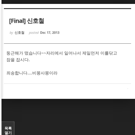
Sketchbook5, 스케치북5
Sketchbook5, 스케치북5
[Final] 신호철
by
신호철
posted
Dec 17, 2013
둥근해가 떴습니다~~자리에서 일어나서 제일먼저 이를닦고
Sketchbook5, 스케치북5
Sketchbook5, 스케치북5
잠을 잡시다.
죄송합니다....비몽사몽이라
목록
열기