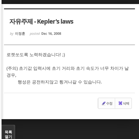
Sketchbook5, 스케치북5
Sketchbook5, 스케치북5
자유주제 - Kepler's laws
by
이정훈
posted
Dec 16, 2008
로켓쏘도록 노력하겠습니다! ;)
Sketchbook5, 스케치북5
Sketchbook5, 스케치북5
(주의) 초기값 입력시에 초기 거리와 초기 속도가 너무 차이가 날
경우,
행성은 공전하지않고 튕겨나갈 수 있습니다.
수정
삭제
목록
열기