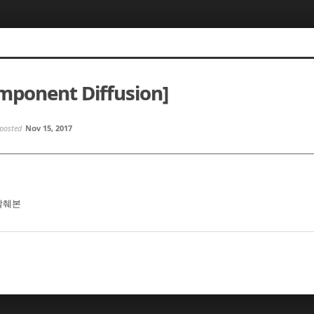
omponent Diffusion]
posted
Nov 15, 2017
 발췌본