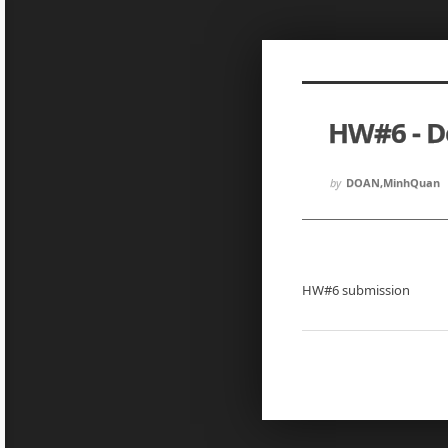
Sketchbook5, 스케치북5
Sketchbook5, 스케치북5
HW#6 - 
Sketchbook5, 스케치북5
Sketchbook5, 스케치북5
by
DOAN,MinhQuan
HW#6 submission