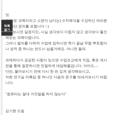
덧.
(어려운 과목이라고 소문이 났다는) 수치해석을 수강하신 여러분
께 일단 경의를 표합니다 :-)
목록
열기
들어보시면 알겠지만, 사실 생각보다 어렵지 않고 생각보다 훨씬
재밌는 과목이랍니다.
그러니 열의를 다하여 수업에 임하시면 학기 끝날 무렵 뿌듯함이
나 성적 중 하나는 반드시 남을거에요. 아니면 둘돠.
과제하다가 궁금한 사항이 있으면 수업조교에게 직접, 혹은 게시
판을 통해 질문하시면
친절하게 대답해줄겁니다. 아마도....
다만, 물어보시기 전에 다시 한 번 깊게 생각해보시고,
저희 연구실 어록담 중 하나인 다음의 문구를 되새겨보시기 바랍
니다.
"컴퓨터는 절대 거짓말을 하지 않는다"
김기현 드림