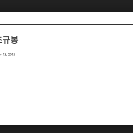
 조규봉
y 12, 2015