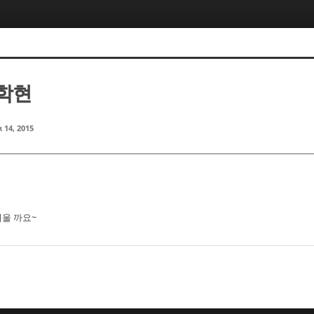
이학현
 14, 2015
울 까요~