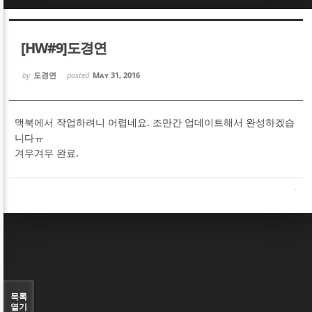
Sketchbook5, 스케치북5
Sketchbook5, 스케치북5
[HW#9]도경연
by
도경연
posted
May 31, 2016
맥북에서 작업하려니 어렵네요. 조만간 업데이트해서 완성하겠습
Sketchbook5, 스케치북5
Sketchbook5, 스케치북5
니다ㅠ
겨우겨우 완료.
목록
열기