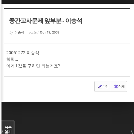
Sketchbook5, 스케치북5
Sketchbook5, 스케치북5
중간고사문제 앞부분 - 이승석
by
이승석
posted
Oct 19, 2008
20061272 이승석
Sketchbook5, 스케치북5
Sketchbook5, 스케치북5
헉헉...
이거 L값을 구하면 되는거죠?
수정
삭제
목록
열기