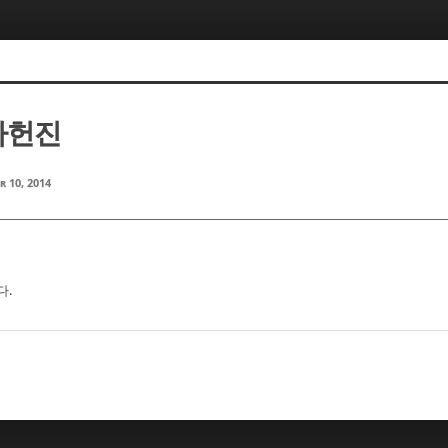
 하헌진
r 10, 2014
다.