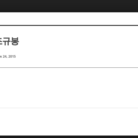
 조규봉
r 24, 2015