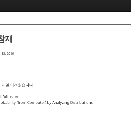
유창재
 13, 2016
이 제일 어려웠습니다
 Diffusion
bability (from Computer) by Analyzing Distributions