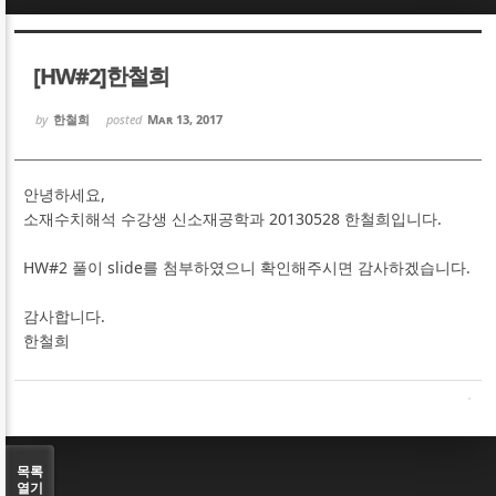
Sketchbook5, 스케치북5
Sketchbook5, 스케치북5
[HW#2]한철희
by
한철희
posted
Mar 13, 2017
안녕하세요,
Sketchbook5, 스케치북5
Sketchbook5, 스케치북5
소재수치해석 수강생 신소재공학과 20130528 한철희입니다.
HW#2 풀이 slide를 첨부하였으니 확인해주시면 감사하겠습니다.
감사합니다.
한철희
목록
열기