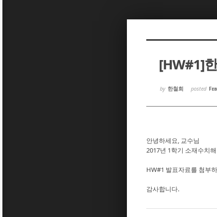
Sketchbook5, 스케치북5
Sketchbook5, 스케치북5
[HW#1]
Sketchbook5, 스케치북5
Sketchbook5, 스케치북5
by
한철희
posted
Feb
안녕하세요, 교수님
2017년 1학기 소재수치해
HW#1 발표자료를 첨부
감사합니다.