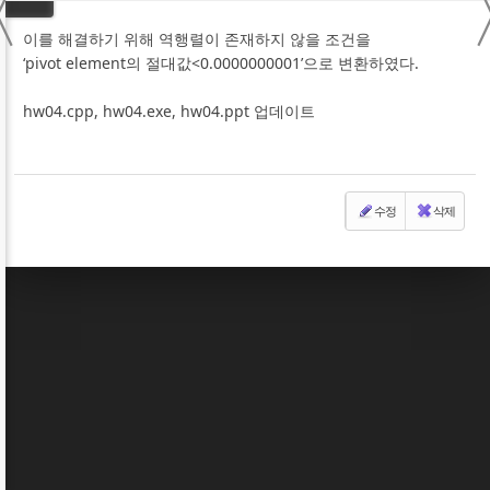
〈
이를 해결하기 위해 역행렬이 존재하지 않을 조건을
‘pivot element의 절대값<0.0000000001’으로 변환하였다.
hw04.cpp, hw04.exe, hw04.ppt 업데이트
수정
삭제