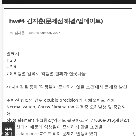
Sketchbook5, 스케치북5
Sketchbook5, 스케치북5
hw#4_김지훈(문제점 해결/업데이트)
by
김지훈
posted
Oct 04, 2007
발표시
Sketchbook5, 스케치북5
Sketchbook5, 스케치북5
1 2 3
4 5 6
7 8 9 행렬 입력시 역행렬 결과가 잘못나옴
>>디버깅을 통해 ‘역행렬이 존재하지 않을 조건’에서 문제점 발견
주어진 행렬의 경우 double precision의 자체오차로 인해
Normalization, Gauss Elimination 과정중 오차발생 및 중첩되
어
pivot element가 0(참값)임에도 불구하고 -1.77636e-015(계산값)
로 계산되기 때문에 역행렬이 존재하지 않을 조건을
목록
‘pivot element==0’으로 하여 문제가 발생하였다.
열기