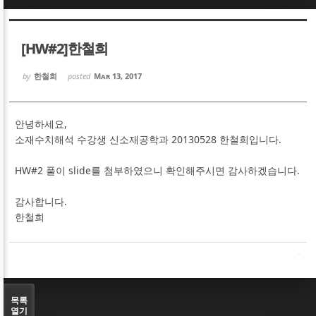
Sketchbook5, 스케치북5
Sketchbook5, 스케치북5
[HW#2]한철희
by
한철희
posted
Mar 13, 2017
안녕하세요,
Sketchbook5, 스케치북5
Sketchbook5, 스케치북5
소재수치해석 수강생 신소재공학과 20130528 한철희입니다.
HW#2 풀이 slide를 첨부하였으니 확인해주시면 감사하겠습니다.
감사합니다.
한철희
목록
열기