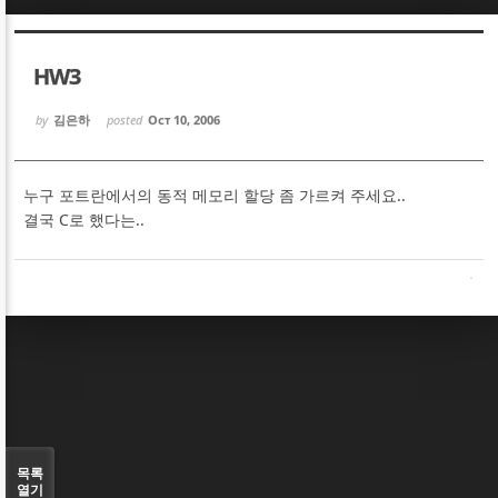
Sketchbook5, 스케치북5
Sketchbook5, 스케치북5
HW3
by
김은하
posted
Oct 10, 2006
누구 포트란에서의 동적 메모리 할당 좀 가르켜 주세요..
Sketchbook5, 스케치북5
Sketchbook5, 스케치북5
결국 C로 했다는..
목록
열기