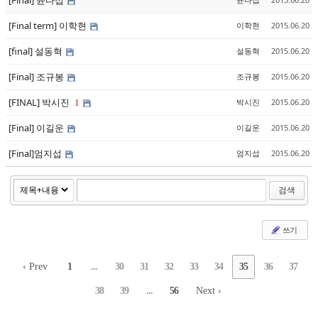
[Final] 윤다섭
[Final term] 이학현
이학현
2015.06.20
[final] 설동혁
설동혁
2015.06.20
[Final] 조규봉
조규봉
2015.06.20
[FINAL] 박시진
박시진
2015.06.20
1
[Final] 이길운
이길운
2015.06.20
[Final]엄지섭
엄지섭
2015.06.20
검색
쓰기
‹ Prev
1
...
30
31
32
33
34
35
36
37
38
39
...
56
Next ›